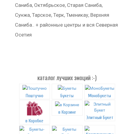
Саниба, Октябрьское, Старая Саниба,
Сунжа, Тарское, Терк, Тменикау, Верхняя
Саниба.. + районные центры и вся Северная
Осетия
каталог лучших эмоций :-)
Поштучно
Букеты
МоноБукеты
в Корзине
Элитный Букет
в Коробке