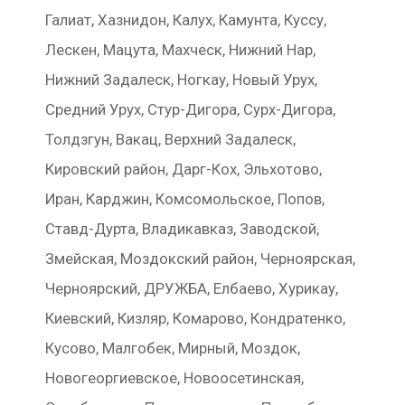
Галиат, Хазнидон, Калух, Камунта, Куссу,
Лескен, Мацута, Махческ, Нижний Нар,
Нижний Задалеск, Ногкау, Новый Урух,
Средний Урух, Стур-Дигора, Сурх-Дигора,
Толдзгун, Вакац, Верхний Задалеск,
Кировский район, Дарг-Кох, Эльхотово,
Иран, Карджин, Комсомольское, Попов,
Ставд-Дурта, Владикавказ, Заводской,
Змейская, Моздокский район, Черноярская,
Черноярский, ДРУЖБА, Елбаево, Хурикау,
Киевский, Кизляр, Комарово, Кондратенко,
Кусово, Малгобек, Мирный, Моздок,
Новогеоргиевское, Новоосетинская,