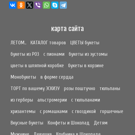
карта сайта
ЛЕТОМ..
КАТАЛОГ товаров
ЦВЕТЫ букеты
букеты из РОЗ
с пионами
букеты из эустомы
цветы в шляпной коробке
букеты в корзине
Монобукеты
в форме сердца
ТОРТ по вашему ЭСКИЗУ
розы поштучно
тюльпаны
из герберы
альстромерии
с тюльпанами
хризантемы
с ромашками
с гвоздикой
горшечные
Вкусные букеты
Конфеты и Шоколад
Детям
Мужчине
Девушке
Клубника в Шоколаде