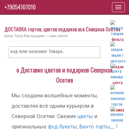
+79054107010
Toggl
navig
ДОСТАВКА тортов, цветов подарков вся Северная Осетия
Цветы Торты Ваш праздник — наша забота!
фильтр
скидки
о Доставке цветов и подарков Северная
Осетия
центр
Мы создаем волшебные моменты,
доставляя всё одним курьером в
на заказ
Северной Осетии: Свежие
цветы
и
оригинальные
фуд букеты
;
Бенто торты
,