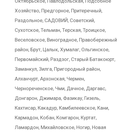
Октябрьское, Павлодольская, Подсобное
Хозяйство, Предгорное, Притеречный,
Раздольное, САДОВИЙ, Советский,
Сухотское, Тельман, Терская, Троицкое,
Веселовское, Виноградное, Правобережный
район, Брут, Цалык, Хумалаг, Ольгинское,
Первомайский, Раздзог, Старый Батакоюрт,
Заманкул, Зилга, Пригородный район,
Алханчурт, Архонская, Чермен,
Чернореченское, Чми, Дачное, Даргавс,
Донгарон, Джимара, Фазикау, Гизель,
Кахтисар, Какадур, Камбилеевское, Кани,
Кармадон, Кобан, Комгарон, Куртат,
Ламардон, Михайловское, Ногир, Новая