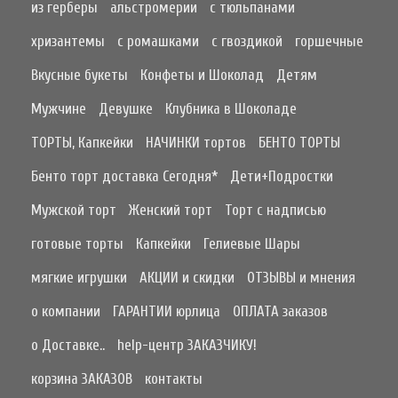
из герберы
альстромерии
с тюльпанами
хризантемы
с ромашками
с гвоздикой
горшечные
Вкусные букеты
Конфеты и Шоколад
Детям
Мужчине
Девушке
Клубника в Шоколаде
ТОРТЫ, Капкейки
НАЧИНКИ тортов
БЕНТО ТОРТЫ
Бенто торт доставка Сегодня*
Дети+Подростки
Мужской торт
Женский торт
Торт с надписью
готовые торты
Капкейки
Гелиевые Шары
мягкие игрушки
АКЦИИ и скидки
ОТЗЫВЫ и мнения
о компании
ГАРАНТИИ юрлица
ОПЛАТА заказов
о Доставке..
help-центр ЗАКАЗЧИКУ!
корзина ЗАКАЗОВ
контакты