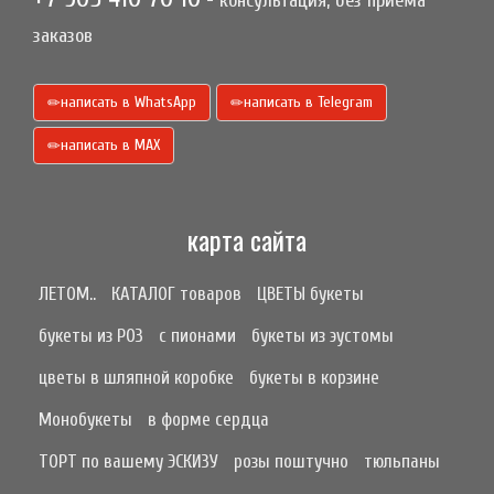
- консультация, без приёма
заказов
написать в WhatsApp
написать в Telegram
написать в МАХ
карта сайта
ЛЕТОМ..
КАТАЛОГ товаров
ЦВЕТЫ букеты
букеты из РОЗ
с пионами
букеты из эустомы
цветы в шляпной коробке
букеты в корзине
Монобукеты
в форме сердца
ТОРТ по вашему ЭСКИЗУ
розы поштучно
тюльпаны