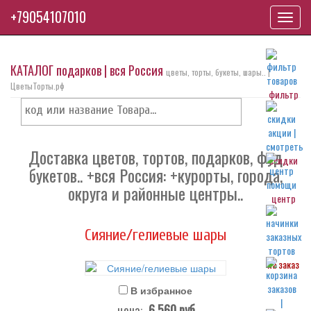
+79054107010
Toggl
navig
КАТАЛОГ подарков | вся Россия
цветы, торты, букеты, шары.. |
ЦветыТорты.рф
фильтр
Доставка цветов, тортов, подарков, фуд
скидки
букетов.. +вся Россия: +курорты, города,
округа и районные центры..
центр
Сияние/гелиевые шары
на заказ
В избранное
6 560
руб.
цена: