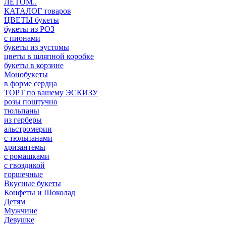
ЛЕТОМ..
КАТАЛОГ товаров
ЦВЕТЫ букеты
букеты из РОЗ
с пионами
букеты из эустомы
цветы в шляпной коробке
букеты в корзине
Монобукеты
в форме сердца
ТОРТ по вашему ЭСКИЗУ
розы поштучно
тюльпаны
из герберы
альстромерии
с тюльпанами
хризантемы
с ромашками
с гвоздикой
горшечные
Вкусные букеты
Конфеты и Шоколад
Детям
Мужчине
Девушке