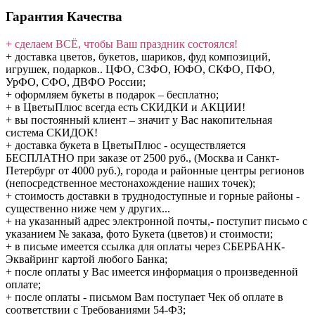
Гарантия Качества
+ сделаем ВСЁ, чтобы Ваш праздник состоялся!
+ доставка цветов, букетов, шариков, фуд композиций,
игрушек, подарков.. ЦФО, СЗФО, ЮФО, СКФО, ПФО,
УрФО, СФО, ДВФО России;
+ оформляем букеты в подарок – бесплатно;
+ в ЦветыПлюс всегда есть СКИДКИ и АКЦИИ!
+ вы постоянный клиент – значит у Вас накопительная
система СКИДОК!
+ доставка букета в ЦветыПлюс - осуществляется
БЕСПЛАТНО при заказе от 2500 руб., (Москва и Санкт-
Петербург от 4000 руб.), города и районные центры регионов
(непосредственное местонахождение наших точек);
+ стоимость доставки в труднодоступные и горные районы -
существенно ниже чем у других...
+ на указанный адрес электронной почты,- поступит письмо с
указанием № заказа, фото Букета (цветов) и стоимости;
+ в письме имеется ссылка для оплаты через СБЕРБАНК-
Эквайринг картой любого Банка;
+ после оплаты у Вас имеется информация о произведенной
оплате;
+ после оплаты - письмом Вам поступает Чек об оплате в
соответствии с Требованиями 54-ФЗ;