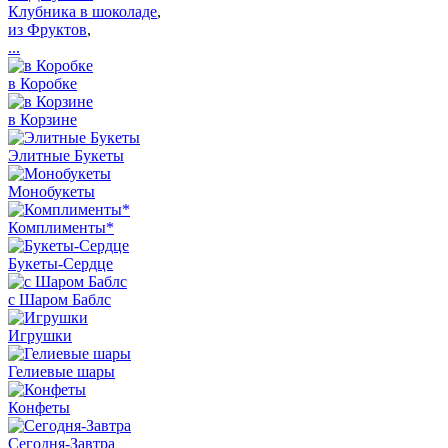
Клубника в шоколаде
,
из Фруктов
,
...
в Коробке
в Корзине
Элитные Букеты
Монобукеты
Комплименты*
Букеты-Сердце
с Шаром Баблс
Игрушки
Гелиевые шары
Конфеты
Сегодня-Завтра