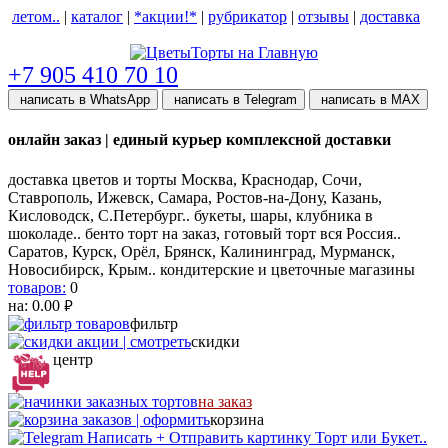
летом..
|
каталог
|
*акции!*
|
рубрикатор
|
отзывы
|
доставка
help центр
+7 905 410 70 10
написать в WhatsApp
написать в Telegram
написать в МАХ
онлайн заказ | единый курьер комплексной доставки
доставка цветов и торты Москва, Краснодар, Сочи,
Ставрополь, Ижевск, Самара, Ростов-на-Дону, Казань,
Кисловодск, С.Петербург.. букеты, шары, клубника в
шоколаде.. бенто торт на заказ, готовый торт вся Россия..
Саратов, Курск, Орёл, Брянск, Калининград, Мурманск,
Новосибирск, Крым.. кондитерские и цветочные магазины
товаров:
0
на:
0.00
руб.
фильтр
скидки
центр
на заказ
корзина