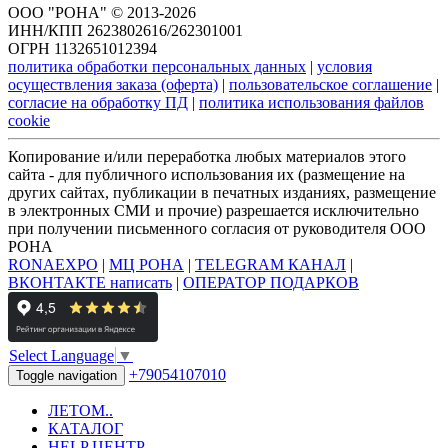
ООО "РОНА" © 2013-2026
ИНН/КПП 2623802616/262301001
ОГРН 1132651012394
политика обработки персональных данных
|
условия
осуществления заказа (оферта)
|
пользовательское соглашение
|
согласие на обработку ПД
|
политика использования файлов
cookie
Копирование и/или переработка любых материалов этого
сайта - для публичного использования их (размещение на
других сайтах, публикации в печатных изданиях, размещение
в электронных СМИ и прочие) разрешается исключительно
при получении письменного согласия от руководителя ООО
РОНА
RONAEXPO
|
МЦ РОНА
|
TELEGRAM КАНАЛ
|
ВКОНТАКТЕ написать
|
ОПЕРАТОР ПОДАРКОВ
Select Language
▼
+79054107010
Toggle navigation
ЛЕТОМ..
КАТАЛОГ
HELP ЦЕНТР