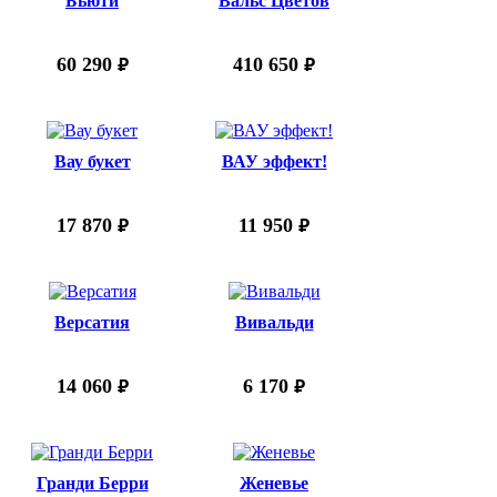
Бьюти
Вальс Цветов
60 290
410 650
руб.
руб.
Вау букет
ВАУ эффект!
17 870
11 950
руб.
руб.
Версатия
Вивальди
14 060
6 170
руб.
руб.
Гранди Берри
Женевье