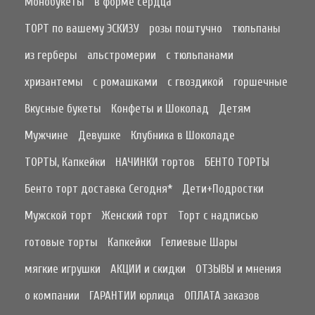
Монобукеты
в форме сердца
ТОРТ по вашему ЭСКИЗУ
розы поштучно
тюльпаны
из герберы
альстромерии
с тюльпанами
хризантемы
с ромашками
с гвоздикой
горшечные
Вкусные букеты
Конфеты и Шоколад
Детям
Мужчине
Девушке
Клубника в Шоколаде
ТОРТЫ, Капкейки
НАЧИНКИ тортов
БЕНТО ТОРТЫ
Бенто торт доставка Сегодня*
Дети+Подростки
Мужской торт
Женский торт
Торт с надписью
готовые торты
Капкейки
Гелиевые Шары
мягкие игрушки
АКЦИИ и скидки
ОТЗЫВЫ и мнения
о компании
ГАРАНТИИ юрлица
ОПЛАТА заказов