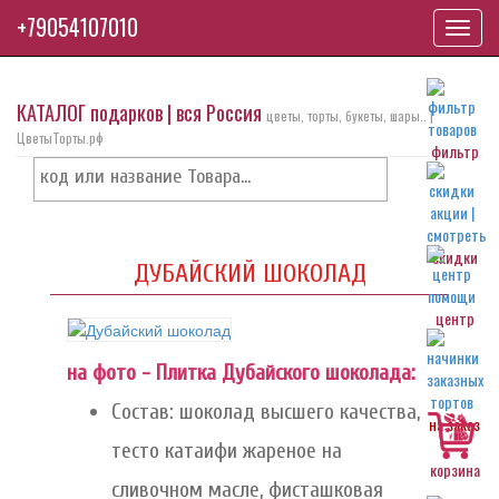
+79054107010
Toggl
navig
КАТАЛОГ подарков | вся Россия
цветы, торты, букеты, шары.. |
ЦветыТорты.рф
фильтр
скидки
ДУБАЙСКИЙ ШОКОЛАД
центр
на фото - Плитка Дубайского шоколада:
Состав: шоколад высшего качества,
на заказ
тесто катаифи жареное на
корзина
сливочном масле, фисташковая